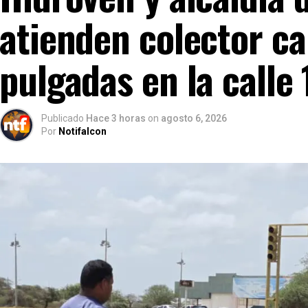
atienden colector ca
pulgadas en la calle
Publicado
Hace 3 horas
on
agosto 6, 2026
Por
Notifalcon