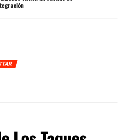
ntegración
USTAR
de Los Taques