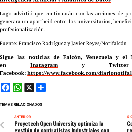
Lugo advirtió que continuarán con las acciones de pr
generara un apartheid entre los universitarios, benefi
profesionalización.
Fuente: Francisco Rodríguez y Javier Reyes/Notifalcón
Sigue las noticias de Falcón, Venezuela y e
en
Instagram
y Twitt
Facebook:
https://www.facebook.com/diarionotifa
Facebook
WhatsApp
X
Compartir
TEMAS RELACIONADOS
ANTERIOR
SI
Proyetech Open University optimiza la
Co
gestión de contratistas industriales con
re