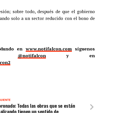
esión; sobre todo, después de que el gobierno
ciando solo a un sector reducido con el bono de
l Mundo en
www.notifalcon.com
síguenos
er
@notifalcon
y en
lcon2
GUIENTE
ronado: Todas las obras que se están
alizando tienen un sentido de