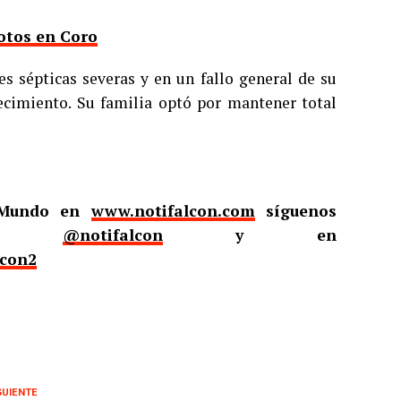
otos en Coro
s sépticas severas y en un fallo general de su
ecimiento. Su familia optó por mantener total
l Mundo en
www.notifalcon.com
síguenos
er
@notifalcon
y en
lcon2
GUIENTE