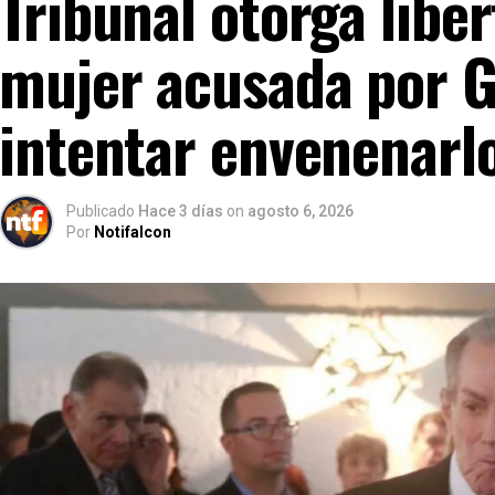
Tribunal otorga libe
mujer acusada por G
intentar envenenarl
Publicado
Hace 3 días
on
agosto 6, 2026
Por
Notifalcon