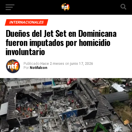
INTERNACIONALES
Dueños del Jet Set en Dominicana
fueron imputados por homicidio
involuntario
Publicado
Hace 2 meses
on
junio 17, 2026
Por
Notifalcon