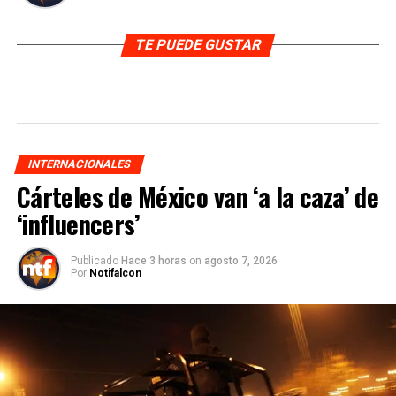
TE PUEDE GUSTAR
INTERNACIONALES
Cárteles de México van ‘a la caza’ de
‘influencers’
Publicado
Hace 3 horas
on
agosto 7, 2026
Por
Notifalcon