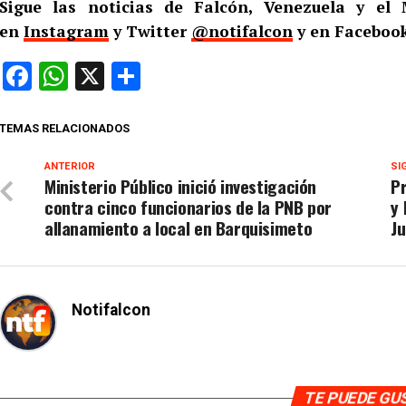
Sigue las noticias de Falcón, Venezuela y e
en
Instagram
y Twitter
@notifalcon
y en Facebook
Facebook
WhatsApp
X
Compartir
TEMAS RELACIONADOS
ANTERIOR
SI
Ministerio Público inició investigación
P
contra cinco funcionarios de la PNB por
y 
allanamiento a local en Barquisimeto
Ju
Notifalcon
TE PUEDE G