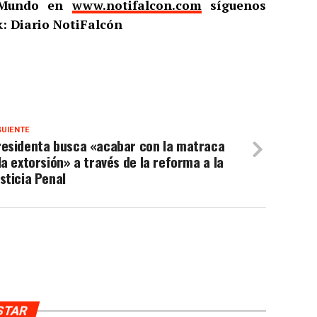
l Mundo en
www.notifalcon.com
síguenos
: Diario NotiFalcón
GUIENTE
residenta busca «acabar con la matraca
la extorsión» a través de la reforma a la
sticia Penal
USTAR