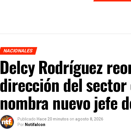
NACIONALES
Delcy Rodríguez reor
dirección del sector 
nombra nuevo jefe d
Publicado
Hace 20 minutos
on
agosto 8, 2026
Por
Notifalcon