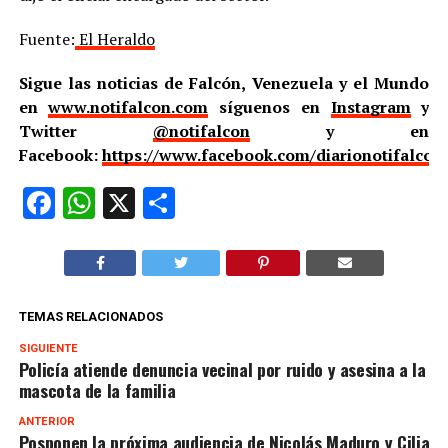
Fuente:
El Heraldo
Sigue las noticias de Falcón, Venezuela y el Mundo
en
www.notifalcon.com
síguenos en
Instagram
y
Twitter
@notifalcon
y en
Facebook:
https://www.facebook.com/diarionotifalcon
Facebook
WhatsApp
X
Compartir
TEMAS RELACIONADOS
SIGUIENTE
Policía atiende denuncia vecinal por ruido y asesina a la
mascota de la familia
ANTERIOR
Posponen la próxima audiencia de Nicolás Maduro y Cilia