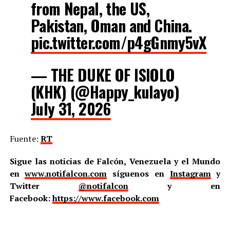
from Nepal, the US,
Pakistan, Oman and China.
pic.twitter.com/p4gGnmy5vX
— THE DUKE OF ISIOLO
(KHK) (@Happy_kulayo)
July 31, 2026
Fuente:
RT
Sigue las noticias de Falcón, Venezuela y el Mundo
en
www.notifalcon.com
síguenos en
Instagram
y
Twitter
@notifalcon
y en
Facebook:
https://www.facebook.com