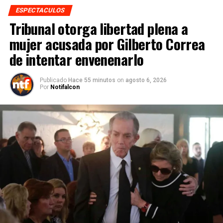
ESPECTACULOS
Tribunal otorga libertad plena a
mujer acusada por Gilberto Correa
de intentar envenenarlo
Publicado
Hace 55 minutos
on
agosto 6, 2026
Por
Notifalcon