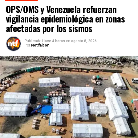
OPS/OMS y Venezuela refuerzan
vigilancia epidemiológica en zonas
afectadas por los sismos
Publicado
Hace 4 horas
on
agosto 8, 2026
Por
Notifalcon