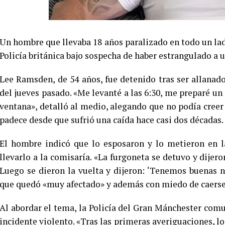
Un hombre que llevaba 18 años paralizado en todo un la
Policía británica bajo sospecha de haber estrangulado a 
Lee Ramsden, de 54 años, fue detenido tras ser allana
del jueves pasado. «Me levanté a las 6:30, me preparé un 
ventana», detalló al medio, alegando que no podía creer
padece desde que sufrió una caída hace casi dos décadas.
El hombre indicó que lo esposaron y lo metieron en la
llevarlo a la comisaría. «La furgoneta se detuvo y dijer
Luego se dieron la vuelta y dijeron: ‘Tenemos buenas not
que quedó «muy afectado» y además con miedo de caerse, 
Al abordar el tema, la Policía del Gran Mánchester comun
incidente violento. «Tras las primeras averiguaciones, l