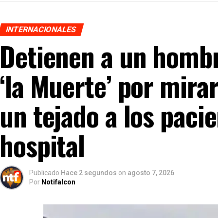
INTERNACIONALES
Detienen a un hombr
‘la Muerte’ por mira
un tejado a los paci
hospital
Publicado
Hace 2 segundos
on
agosto 7, 2026
Por
Notifalcon