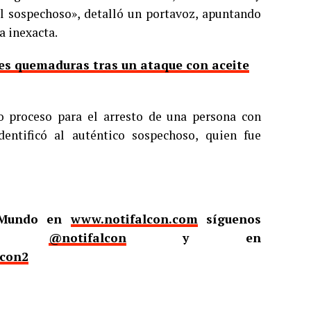
 el sospechoso», detalló un portavoz, apuntando
 inexacta.
es quemaduras tras un ataque con aceite
o proceso para el arresto de una persona con
entificó al auténtico sospechoso, quien fue
l Mundo en
www.notifalcon.com
síguenos
er
@notifalcon
y en
lcon2