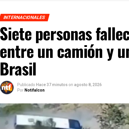
INTERNACIONALES
Siete personas falle
entre un camión y u
Brasil
Publicado
Hace 37 minutos
on
agosto 8, 2026
Por
Notifalcon