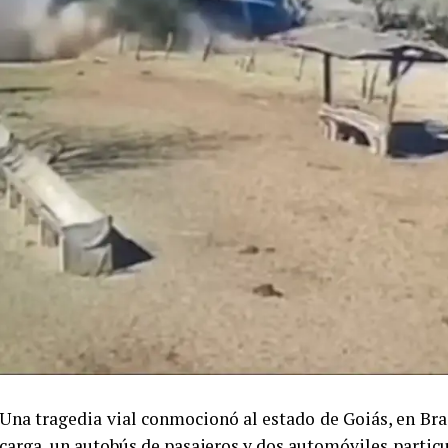
Una tragedia vial conmocionó al estado de Goiás, en Bras
carga, un autobús de pasajeros y dos automóviles particul