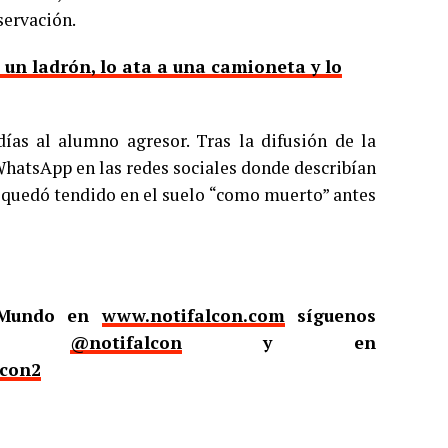
servación.
a un ladrón, lo ata a una camioneta y lo
ías al alumno agresor. Tras la difusión de la
WhatsApp en las redes sociales donde describían
r quedó tendido en el suelo “como muerto” antes
l Mundo en
www.notifalcon.com
síguenos
er
@notifalcon
y en
lcon2