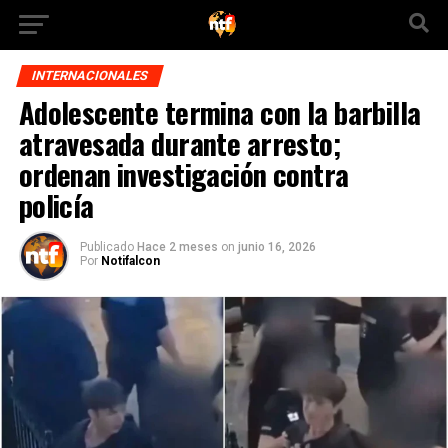
INTERNACIONALES
Adolescente termina con la barbilla
atravesada durante arresto;
ordenan investigación contra
policía
Publicado
Hace 2 meses
on
junio 16, 2026
Por
Notifalcon