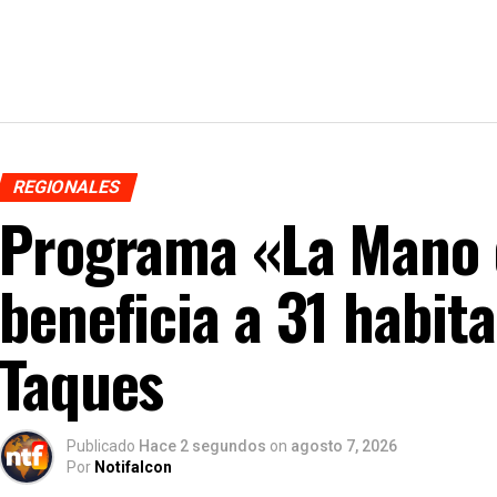
REGIONALES
Programa «La Mano 
beneficia a 31 habit
Taques
Publicado
Hace 2 segundos
on
agosto 7, 2026
Por
Notifalcon