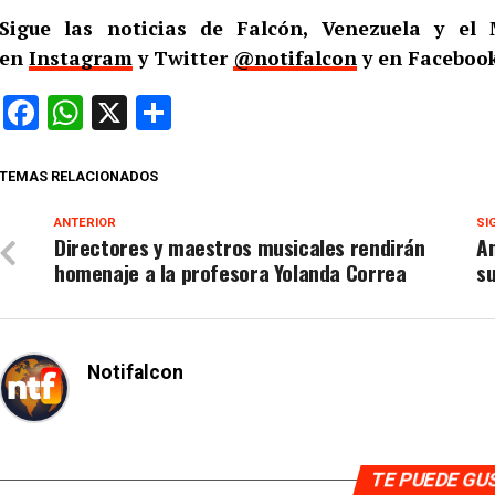
Sigue las noticias de Falcón, Venezuela y e
en
Instagram
y Twitter
@notifalcon
y en Faceboo
Facebook
WhatsApp
X
Compartir
TEMAS RELACIONADOS
ANTERIOR
SI
Directores y maestros musicales rendirán
Am
homenaje a la profesora Yolanda Correa
s
Notifalcon
TE PUEDE G