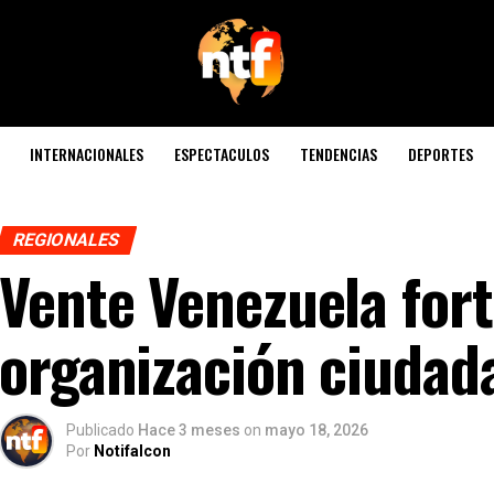
INTERNACIONALES
ESPECTACULOS
TENDENCIAS
DEPORTES
REGIONALES
Vente Venezuela fort
organización ciudad
Publicado
Hace 3 meses
on
mayo 18, 2026
Por
Notifalcon