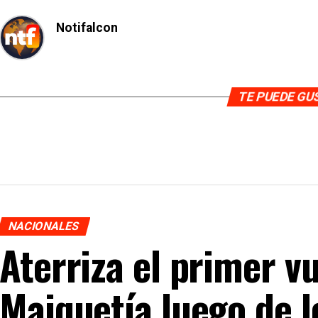
Notifalcon
TE PUEDE G
NACIONALES
Aterriza el primer v
Maiquetía luego de 