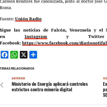
Carmen Rendiles fue canonizada, junto al doctor José G
Roma.
Fuente:
Unión Radio
Sigue las noticias de Falcón, Venezuela y e
en
Instagram
y Twitt
Facebook:
https://www.facebook.com/diarionotifa
Facebook
WhatsApp
X
Compartir
TEMAS RELACIONADOS
ANTERIOR
SI
Ministerio de Energía aplicará controles
Ex
estrictos contra minería digital
p
S