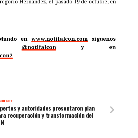
regorio Hernández, el pasado 19 de octubre, en
l Mundo en
www.notifalcon.com
síguenos
er
@notifalcon
y en
lcon2
GUIENTE
pertos y autoridades presentaron plan
ara recuperación y transformación del
EN