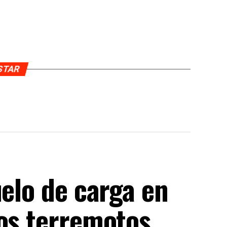
USTAR
uelo de carga en
los terremotos