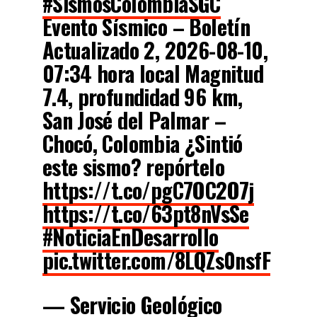
#SismosColombiaSGC
Evento Sísmico – Boletín
Actualizado 2, 2026-08-10,
07:34 hora local Magnitud
7.4, profundidad 96 km,
San José del Palmar –
Chocó, Colombia ¿Sintió
este sismo? repórtelo
https://t.co/pgC7OC2O7j
https://t.co/63pt8nVsSe
#NoticiaEnDesarrollo
pic.twitter.com/8LQZs0nsfF
— Servicio Geológico