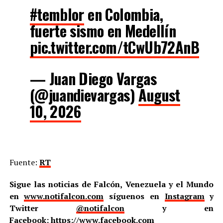
#temblor
en Colombia,
fuerte sismo en Medellín
pic.twitter.com/tCwUb72AnB
— Juan Diego Vargas
(@juandievargas)
August
10, 2026
Fuente:
RT
Sigue las noticias de Falcón, Venezuela y el Mundo
en
www.notifalcon.com
síguenos en
Instagram
y
Twitter
@notifalcon
y en
Facebook:
https://www.facebook.com