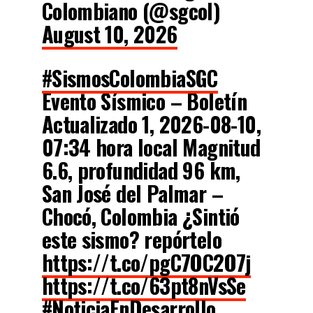
Colombiano (@sgcol)
August 10, 2026
#SismosColombiaSGC
Evento Sísmico – Boletín
Actualizado 1, 2026-08-10,
07:34 hora local Magnitud
6.6, profundidad 96 km,
San José del Palmar –
Chocó, Colombia ¿Sintió
este sismo? repórtelo
https://t.co/pgC7OC2O7j
https://t.co/63pt8nVsSe
#NoticiaEnDesarrollo