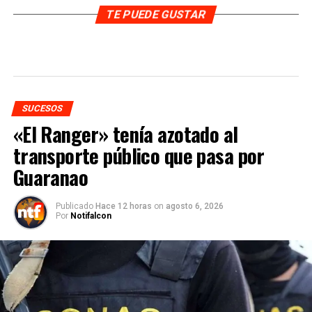
TE PUEDE GUSTAR
SUCESOS
«El Ranger» tenía azotado al
transporte público que pasa por
Guaranao
Publicado
Hace 12 horas
on
agosto 6, 2026
Por
Notifalcon