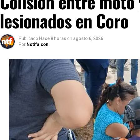
Colisión entre moto 
lesionados en Coro
Publicado
Hace 8 horas
on
agosto 6, 2026
Por
Notifalcon