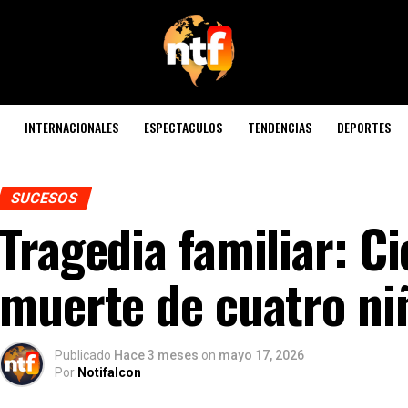
INTERNACIONALES
ESPECTACULOS
TENDENCIAS
DEPORTES
SUCESOS
Tragedia familiar: Ci
muerte de cuatro ni
Publicado
Hace 3 meses
on
mayo 17, 2026
Por
Notifalcon