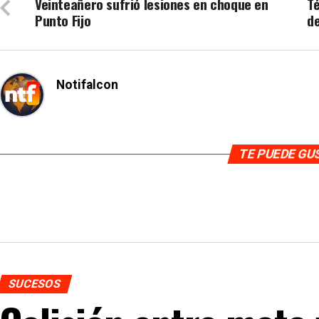
Veinteañero sufrió lesiones en choque en
Té
Punto Fijo
de
Notifalcon
TE PUEDE G
SUCESOS