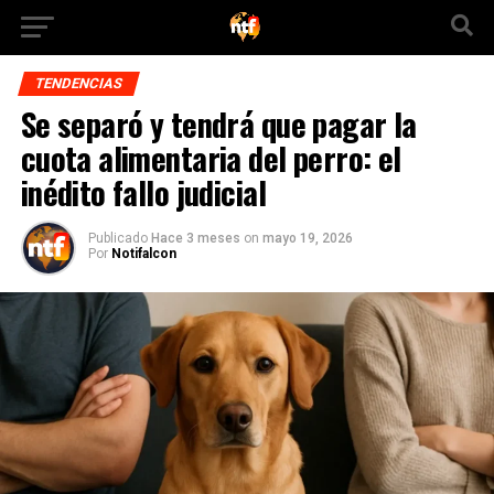
TENDENCIAS
Se separó y tendrá que pagar la
cuota alimentaria del perro: el
inédito fallo judicial
Publicado
Hace 3 meses
on
mayo 19, 2026
Por
Notifalcon