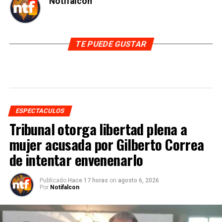
Notifalcon
TE PUEDE GUSTAR
ESPECTACULOS
Tribunal otorga libertad plena a
mujer acusada por Gilberto Correa
de intentar envenenarlo
Publicado
Hace 17 horas
on
agosto 6, 2026
Por
Notifalcon