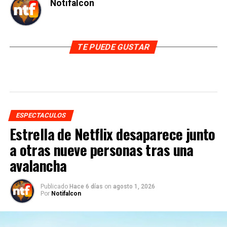
Notifalcon
TE PUEDE GUSTAR
ESPECTACULOS
Estrella de Netflix desaparece junto
a otras nueve personas tras una
avalancha
Publicado
Hace 6 días
on
agosto 1, 2026
Por
Notifalcon