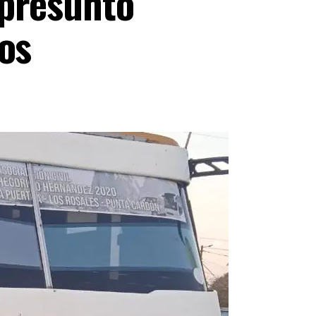
 presunto
os