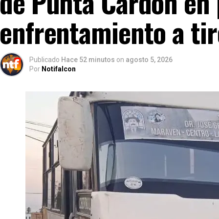
de Punta Cardón en
enfrentamiento a tir
Publicado
Hace 52 minutos
on
agosto 5, 2026
Por
Notifalcon