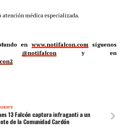
ó atención médica especializada.
l Mundo en
www.notifalcon.com
síguenos
er
@notifalcon
y en
lcon2
GUIENTE
es 13 Falcón captura infraganti a un
zote de la Comunidad Cardón