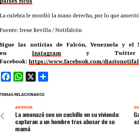
países ricos
La culebra le mordió la mano derecha, por lo que amerit
Fuente: Irene Revilla / Notifalcón
Sigue las noticias de Falcón, Venezuela y e
en
Instagram
y Twitt
Facebook:
https://www.facebook.com/diarionotifa
Facebook
WhatsApp
X
Compartir
TEMAS RELACIONADOS
ANTERIOR
SI
La amenazó con un cuchillo en su vivienda:
Ga
capturan a un hombre tras abusar de su
a
mamá