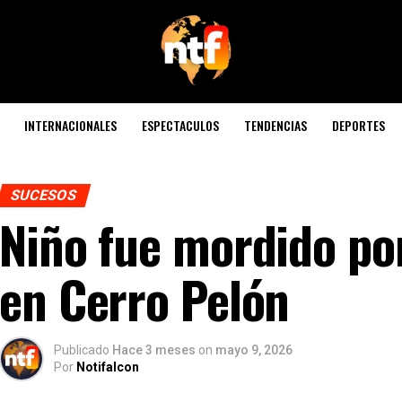
INTERNACIONALES
ESPECTACULOS
TENDENCIAS
DEPORTES
SUCESOS
Niño fue mordido po
en Cerro Pelón
Publicado
Hace 3 meses
on
mayo 9, 2026
Por
Notifalcon