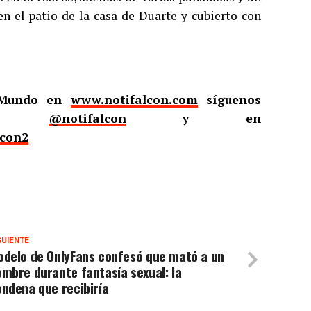
en el patio de la casa de Duarte y cubierto con
l Mundo en
www.notifalcon.com
síguenos
er
@notifalcon
y en
lcon2
GUIENTE
odelo de OnlyFans confesó que mató a un
mbre durante fantasía sexual: la
ndena que recibiría