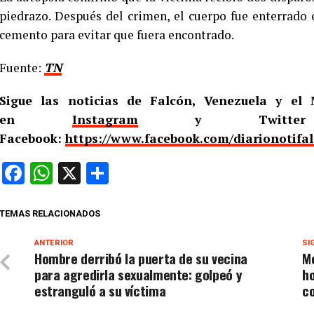
piedrazo. Después del crimen, el cuerpo fue enterrado 
cemento para evitar que fuera encontrado.
Fuente:
TN
Sigue las noticias de Falcón, Venezuela y e
en
Instagram
y Twitt
Facebook:
https://www.facebook.com/diarionotifa
Facebook
WhatsApp
X
Compartir
TEMAS RELACIONADOS
ANTERIOR
SI
Hombre derribó la puerta de su vecina
M
para agredirla sexualmente: golpeó y
ho
estranguló a su víctima
co