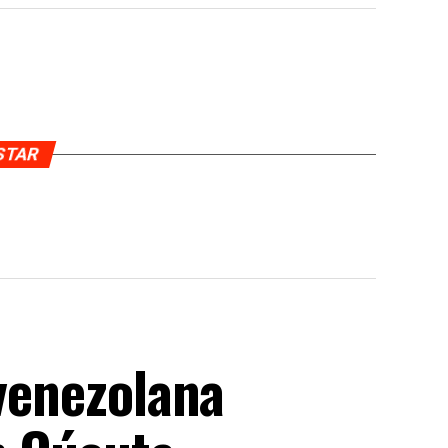
USTAR
 venezolana