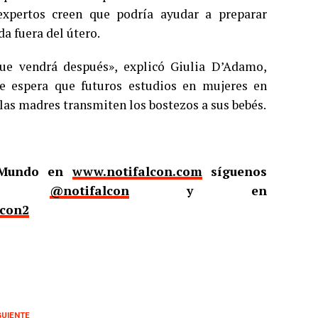
 expertos creen que podría ayudar a preparar
a fuera del útero.
ue vendrá después», explicó Giulia D’Adamo,
 Se espera que futuros estudios en mujeres en
las madres transmiten los bostezos a sus bebés.
l Mundo en
www.notifalcon.com
síguenos
er
@notifalcon
y en
lcon2
GUIENTE