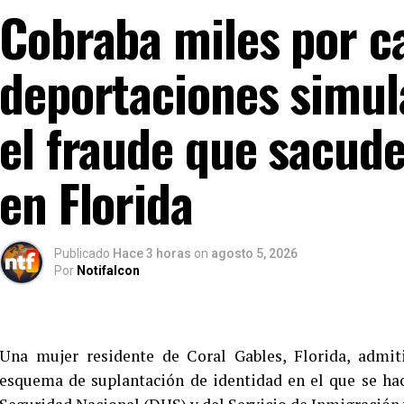
Cobraba miles por c
deportaciones simul
el fraude que sacud
en Florida
Publicado
Hace 3 horas
on
agosto 5, 2026
Por
Notifalcon
Una mujer residente de Coral Gables, Florida, admit
esquema de suplantación de identidad en el que se ha