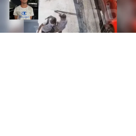
Un sujeto que empujo a un hombre de la tercera
edad cuando se cruzaron en una banqueta en el
municipio de Monterrey, Nuevo León y que cayó para
después ser atropellado por un tráiler, fue detenido este
sábado por autoridades.
El pasado jueves 6 de agosto una unidad de carga que
transportaba refrescos y circulaba por la avenida Ruiz