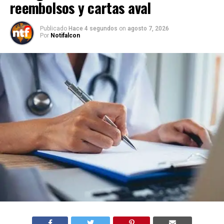
reembolsos y cartas aval
Publicado
Hace 4 segundos
on
agosto 7, 2026
Por
Notifalcon