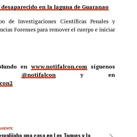
r desaparecido en la laguna de Guaranao
o de Investigaciones Científicas Penales y
ncias Forenses para remover el cuerpo e iniciar
l Mundo en
www.notifalcon.com
síguenos
er
@notifalcon
y en
lcon2
GUIENTE
svalijaba una casa en Los Taques y la