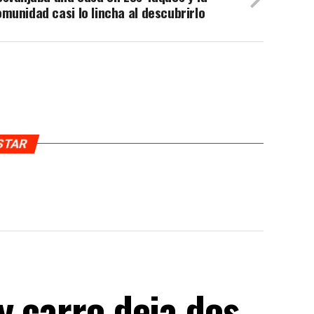
munidad casi lo lincha al descubrirlo
USTAR
y carro deja dos