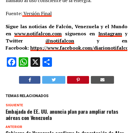
llamado al uso consciente de la energía.
Fuente:
Versión Final
Sigue las noticias de Falcón, Venezuela y el Mundo
en
www.notifalcon.com
síguenos en
Instagram
y
Twitter
@notifalcon
y en
Facebook:
https://www.facebook.com/diarionotifalcon
Facebook
WhatsApp
X
Compartir
TEMAS RELACIONADOS
SIGUIENTE
Embajada de EE. UU. anuncia plan para ampliar rutas
aéreas con Venezuela
ANTERIOR
Gobierno de Venezuela confirma la deportación de Alex