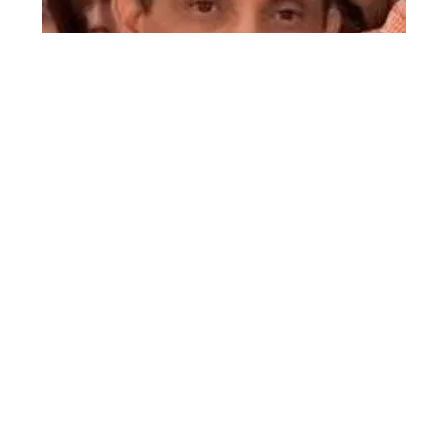
Coro, estado Falcón – El dirigente de Voluntad Popular
en el estado Falcón, Darío Tremont, señaló que tienen
unas expectativas bien administradas sobre las
negociaciones que comenzarán entre el gobierno y un
sector representativo de la oposición, debido a las
experiencias anteriores.
A pesar de que todas las mesas de diálogo instaladas en