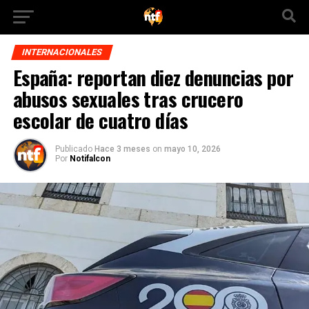
INTERNACIONALES
España: reportan diez denuncias por
abusos sexuales tras crucero
escolar de cuatro días
Publicado
Hace 3 meses
on
mayo 10, 2026
Por
Notifalcon