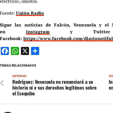
eléctrico», insistió.
Fuente:
Unión Radio
Sigue las noticias de Falcón, Venezuela y e
en
Instagram
y Twitt
Facebook:
https://www.facebook.com/diarionotifa
Facebook
WhatsApp
X
Compartir
TEMAS RELACIONADOS
ANTERIOR
SI
Rodríguez: Venezuela no renunciará a su
In
historia ni a sus derechos legítimos sobre
en
el Esequibo