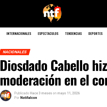
INTERNACIONALES
ESPECTACULOS
TENDENCIAS
DEPORTES
NACIONALES
Diosdado Cabello hiz
moderación en el co
Publicado
Hace 3 meses
on
mayo 11, 2026
Por
Notifalcon