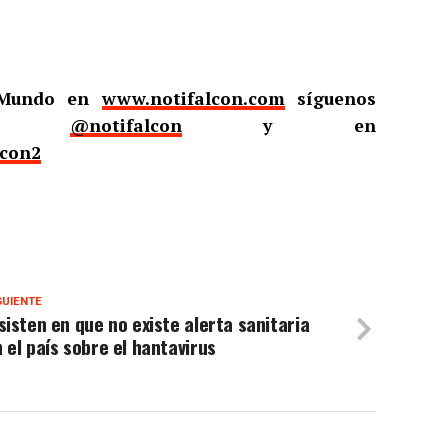
l Mundo en
www.notifalcon.com
síguenos
er
@notifalcon
y en
lcon2
GUIENTE
sisten en que no existe alerta sanitaria
 el país sobre el hantavirus