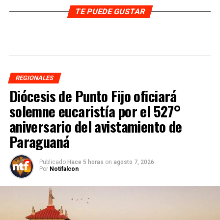
TE PUEDE GUSTAR
REGIONALES
Diócesis de Punto Fijo oficiará
solemne eucaristía por el 527°
aniversario del avistamiento de
Paraguaná
Publicado
Hace 5 horas
on
agosto 7, 2026
Por
Notifalcon