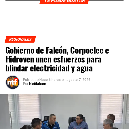
TE PUEDE GUSTAR
REGIONALES
Gobierno de Falcón, Corpoelec e
Hidroven unen esfuerzos para
blindar electricidad y agua
Publicado
Hace 6 horas
on
agosto 7, 2026
Por
Notifalcon