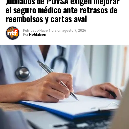
Jubilados de PDVSA exigen mejorar
el seguro médico ante retrasos de
reembolsos y cartas aval
Publicado
Hace 1 día
on
agosto 7, 2026
Por
Notifalcon