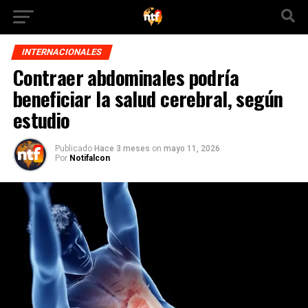
INTERNACIONALES
Contraer abdominales podría
beneficiar la salud cerebral, según
estudio
Publicado
Hace 3 meses
on
mayo 11, 2026
Por
Notifalcon