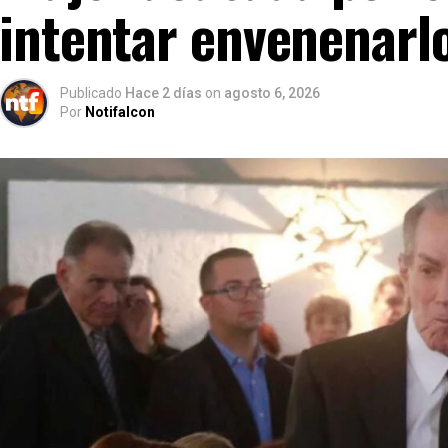
intentar envenenarl
Publicado
Hace 2 días
on
agosto 6, 2026
Por
Notifalcon