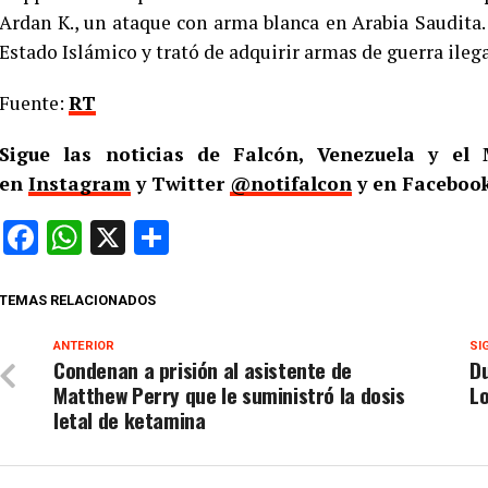
Ardan K., un ataque con arma blanca en Arabia Saudita. 
Estado Islámico y trató de adquirir armas de guerra ileg
Fuente:
RT
Sigue las noticias de Falcón, Venezuela y e
en
Instagram
y Twitter
@notifalcon
y en Facebook
Facebook
WhatsApp
X
Compartir
TEMAS RELACIONADOS
ANTERIOR
SI
Condenan a prisión al asistente de
Du
Matthew Perry que le suministró la dosis
L
letal de ketamina