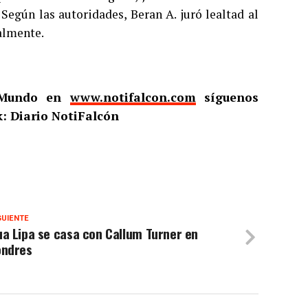
Según las autoridades, Beran A. juró lealtad al
almente.
l Mundo en
www.notifalcon.com
síguenos
: Diario NotiFalcón
GUIENTE
a Lipa se casa con Callum Turner en
ondres