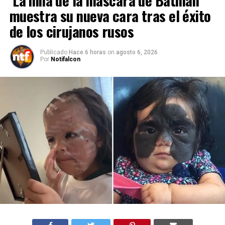
‘La niña de la máscara de Batman’
muestra su nueva cara tras el éxito
de los cirujanos rusos
Publicado
Hace 6 horas
on
agosto 6, 2026
Por
Notifalcon