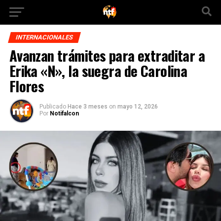
INTERNACIONALES
Avanzan trámites para extraditar a
Erika «N», la suegra de Carolina
Flores
Publicado
Hace 3 meses
on
mayo 12, 2026
Por
Notifalcon