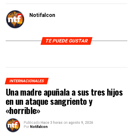
Notifalcon
TE PUEDE GUSTAR
INTERNACIONALES
Una madre apuñala a sus tres hijos
en un ataque sangriento y
«horrible»
Publicado
Hace 3 horas
on
agosto 9, 2026
Por
Notifalcon