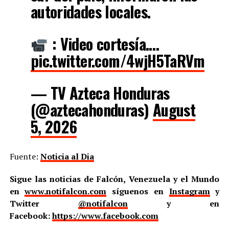
autoridades locales.
: Video cortesía.…
pic.twitter.com/4wjH5TaRVm
— TV Azteca Honduras
(@aztecahonduras)
August
5, 2026
Fuente:
Noticia al Dia
Sigue las noticias de Falcón, Venezuela y el Mundo
en
www.notifalcon.com
síguenos en
Instagram
y
Twitter
@notifalcon
y en
Facebook:
https://www.facebook.com