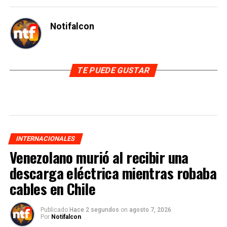
Notifalcon
TE PUEDE GUSTAR
INTERNACIONALES
Venezolano murió al recibir una
descarga eléctrica mientras robaba
cables en Chile
Publicado
Hace 2 segundos
on
agosto 7, 2026
Por
Notifalcon