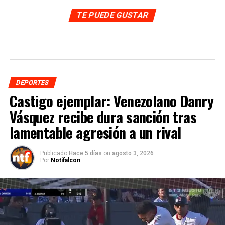
TE PUEDE GUSTAR
DEPORTES
Castigo ejemplar: Venezolano Danry
Vásquez recibe dura sanción tras
lamentable agresión a un rival
Publicado
Hace 5 días
on
agosto 3, 2026
Por
Notifalcon