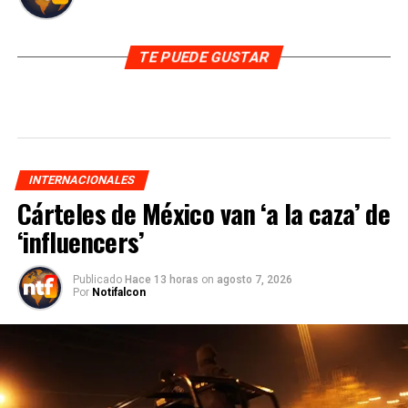
TE PUEDE GUSTAR
INTERNACIONALES
Cárteles de México van ‘a la caza’ de
‘influencers’
Publicado
Hace 13 horas
on
agosto 7, 2026
Por
Notifalcon