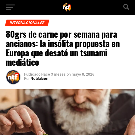
INTERNACIONALES
80grs de carne por semana para
ancianos: la insólita propuesta en
Europa que desató un tsunami
mediático
Publicado
Hace 3 meses
on
mayo 8, 2026
Por
Notifalcon