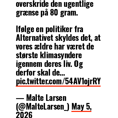
overskride den ugentlige
grænse på 80 gram.
Ifølge en politiker fra
Alternativet skyldes det, at
vores ældre har været de
største klimasyndere
igennem deres liv. Og
derfor skal de…
pic.twitter.com/54AV1ojrRY
— Malte Larsen
(@MalteLarsen_)
May 5,
2026