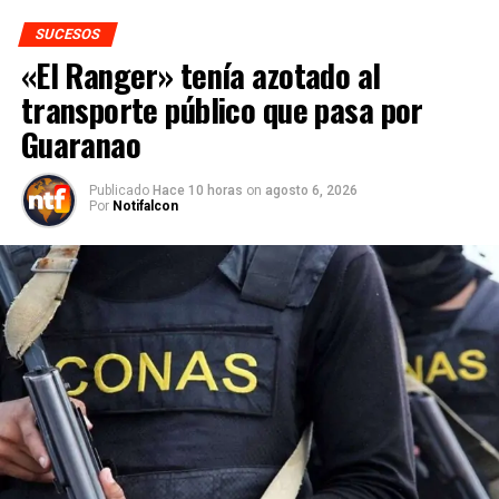
SUCESOS
«El Ranger» tenía azotado al
transporte público que pasa por
Guaranao
Publicado
Hace 10 horas
on
agosto 6, 2026
Por
Notifalcon