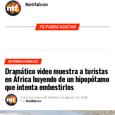
Notifalcon
TE PUEDE GUSTAR
INTERNACIONALES
Dramático video muestra a turistas
en África huyendo de un hipopótamo
que intenta embestirlos
Publicado
Hace 55 minutos
on
agosto 10, 2026
Por
Notifalcon