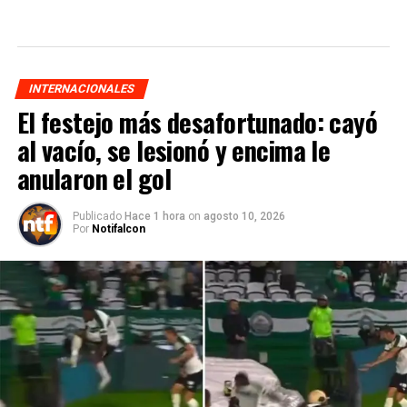
INTERNACIONALES
El festejo más desafortunado: cayó
al vacío, se lesionó y encima le
anularon el gol
Publicado
Hace 1 hora
on
agosto 10, 2026
Por
Notifalcon