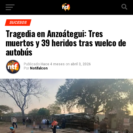
SUCESOS
Tragedia en Anzoátegui: Tres
muertos y 39 heridos tras vuelco de
autobús
Publicado
Hace 4 meses
on
abril 3, 2026
Por
Notifalcon