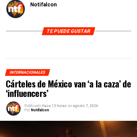
Notifalcon
TE PUEDE GUSTAR
INTERNACIONALES
Cárteles de México van ‘a la caza’ de
‘influencers’
Publicado
Hace 13 horas
on
agosto 7, 2026
Por
Notifalcon