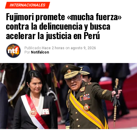
INTERNACIONALES
Fujimori promete «mucha fuerza»
contra la delincuencia y busca
acelerar la justicia en Perú
Publicado
Hace 2 horas
on
agosto 9, 2026
Por
Notifalcon