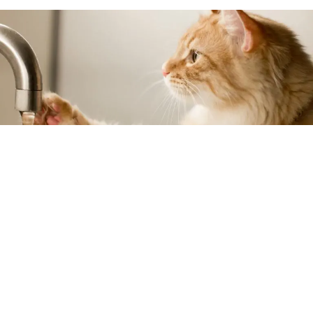
Una gata que abrió un grifo con la pata provocó una
inundación en el apartamento de su dueño en Moscú,
y a la vez también anegó la vivienda de un vecino. Por
esos daños, un tribunal obligó al propietario del felino a