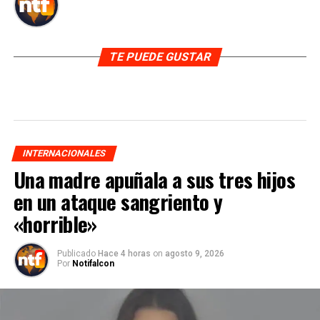
TE PUEDE GUSTAR
INTERNACIONALES
Una madre apuñala a sus tres hijos
en un ataque sangriento y
«horrible»
Publicado
Hace 4 horas
on
agosto 9, 2026
Por
Notifalcon