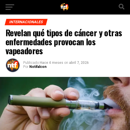
INTERNACIONALES
Revelan qué tipos de cáncer y otras
enfermedades provocan los
vapeadores
Publicado
Hace 4 meses
on
abril 7, 2026
Por
Notifalcon