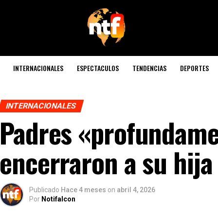
INTERNACIONALES
ESPECTACULOS
TENDENCIAS
DEPORTES
INTERNACIONALES
Padres «profundamen
encerraron a su hija
Publicado
Hace 4 meses
on
abril 4, 2026
Por
Notifalcon