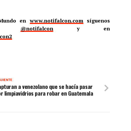
l Mundo en
www.notifalcon.com
síguenos
er
@notifalcon
y en
lcon2
GUIENTE
pturan a venezolano que se hacía pasar
r limpiavidrios para robar en Guatemala