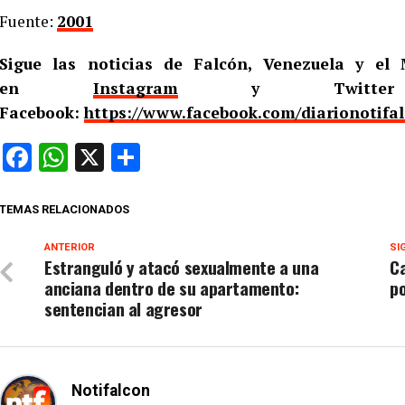
Fuente:
2001
Sigue las noticias de Falcón, Venezuela y e
en
Instagram
y Twitt
Facebook:
https://www.facebook.com/diarionotifa
Facebook
WhatsApp
X
Compartir
TEMAS RELACIONADOS
ANTERIOR
SI
Estranguló y atacó sexualmente a una
Ca
anciana dentro de su apartamento:
po
sentencian al agresor
Notifalcon