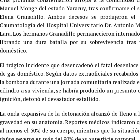
Manuel Monge del estado Yaracuy, tras confirmarse el s
Elena Granadillo. Ambos decesos se produjeron el
Caumatología del Hospital Universitario Dr. Antonio 
Lara. Los hermanos Granadillo permanecieron internados 
librando una dura batalla por su sobrevivencia tras
doméstico.
El trágico incidente que desencadenó el fatal desenlace 
de gas doméstico. Según datos extraoficiales recabados 
la bombona durante una jornada comunitaria realizada en 
cilindro a su vivienda, se habría producido un presunto 
ignición, detonó el devastador estallido.
La onda expansiva de la detonación alcanzó de lleno a
gravedad en su anatomía. Reportes médicos indicaron 
al menos el 50% de su cuerpo, mientras que la situació
daños severos en más del 90% de su superficie corporal.