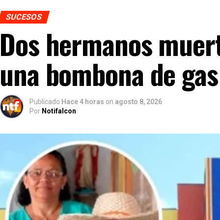
SUCESOS
Dos hermanos muerto
una bombona de gas
Publicado
Hace 4 horas
on
agosto 8, 2026
Por
Notifalcon