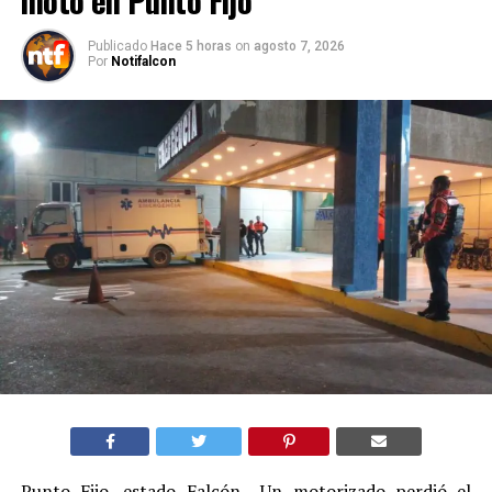
moto en Punto Fijo
Publicado
Hace 5 horas
on
agosto 7, 2026
Por
Notifalcon
Punto Fijo, estado Falcón.- Un motorizado perdió el