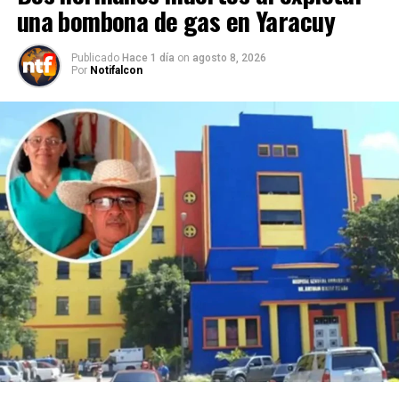
una bombona de gas en Yaracuy
Publicado
Hace 1 día
on
agosto 8, 2026
Por
Notifalcon