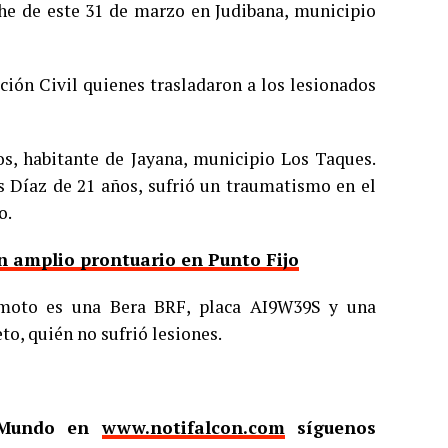
he de este 31 de marzo en Judibana, municipio
ción Civil quienes trasladaron a los lesionados
s, habitante de Jayana, municipio Los Taques.
ys Díaz de 21 años, sufrió un traumatismo en el
o.
n amplio prontuario en Punto Fijo
 moto es una Bera BRF, placa AI9W39S y una
o, quién no sufrió lesiones.
l Mundo en
www.notifalcon.com
síguenos