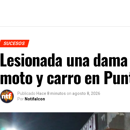
SUCESOS
Lesionada una dama 
moto y carro en Punt
Publicado
Hace 8 minutos
on
agosto 8, 2026
Por
Notifalcon