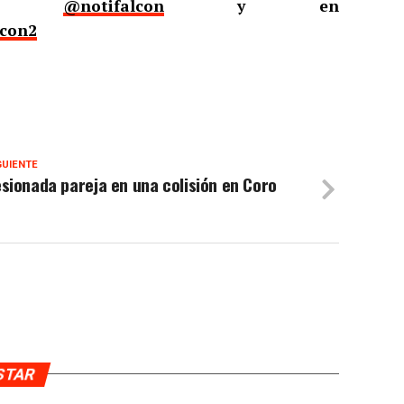
er
@notifalcon
y en
lcon2
GUIENTE
sionada pareja en una colisión en Coro
USTAR