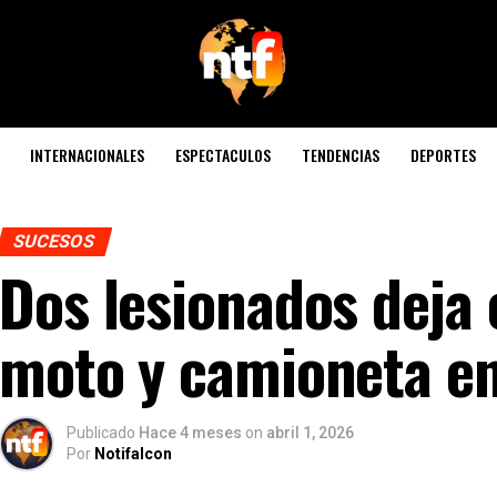
INTERNACIONALES
ESPECTACULOS
TENDENCIAS
DEPORTES
SUCESOS
Dos lesionados deja 
moto y camioneta en
Publicado
Hace 4 meses
on
abril 1, 2026
Por
Notifalcon