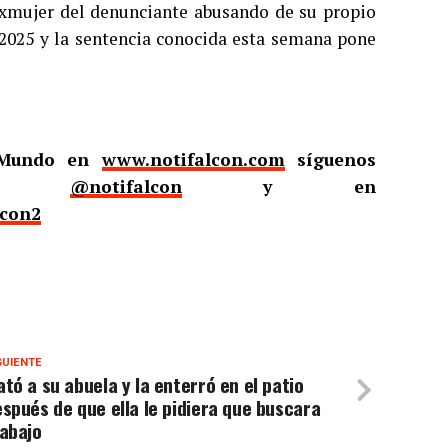
exmujer del denunciante abusando de su propio
 2025 y la sentencia conocida esta semana pone
l Mundo en
www.notifalcon.com
síguenos
er
@notifalcon
y en
lcon2
GUIENTE
tó a su abuela y la enterró en el patio
spués de que ella le pidiera que buscara
abajo