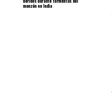
heridos durante tormentas del
monzón en India