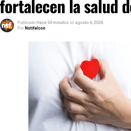
fortalecen la salud 
Publicado
Hace 54 minutos
on
agosto 6, 2026
Por
Notifalcon