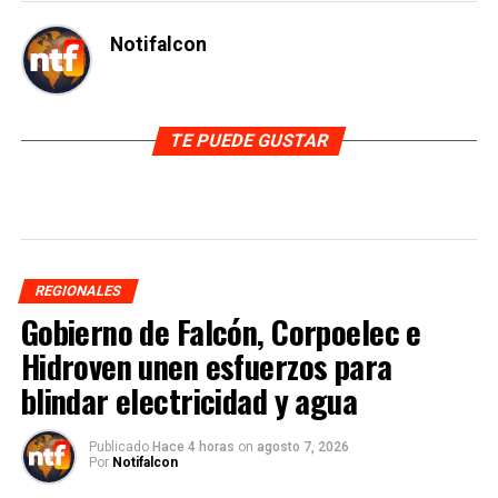
Notifalcon
TE PUEDE GUSTAR
REGIONALES
Gobierno de Falcón, Corpoelec e
Hidroven unen esfuerzos para
blindar electricidad y agua
Publicado
Hace 4 horas
on
agosto 7, 2026
Por
Notifalcon