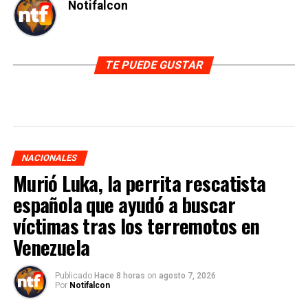
Notifalcon
TE PUEDE GUSTAR
NACIONALES
Murió Luka, la perrita rescatista
española que ayudó a buscar
víctimas tras los terremotos en
Venezuela
Publicado
Hace 8 horas
on
agosto 7, 2026
Por
Notifalcon