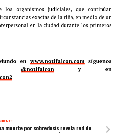
e los organismos judiciales, que continúan
ircunstancias exactas de la riña, en medio de un
nterpersonal en la ciudad durante los primeros
l Mundo en
www.notifalcon.com
síguenos
er
@notifalcon
y en
lcon2
GUIENTE
a muerte por sobredosis revela red de