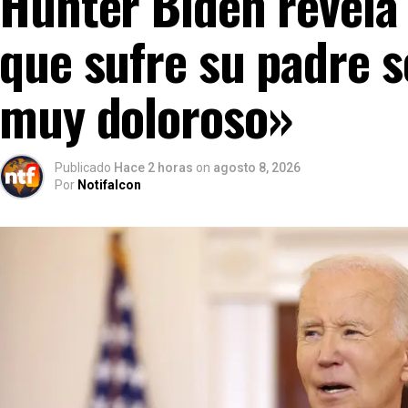
Hunter Biden revela
que sufre su padre s
muy doloroso»
Publicado
Hace 2 horas
on
agosto 8, 2026
Por
Notifalcon